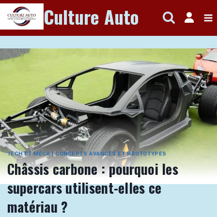
Aller
Culture Auto
au
contenu
TECH ET MÉCA
|
CONCEPTS AVANCÉS ET PROTOTYPES
Châssis carbone : pourquoi les
supercars utilisent-elles ce
matériau ?