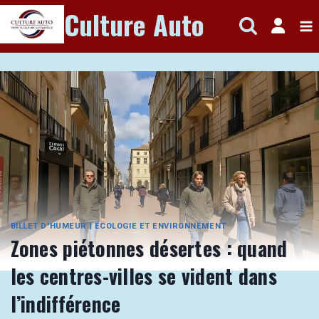
Aller
Culture Auto
au
contenu
BILLET D'HUMEUR
|
ÉCOLOGIE ET ENVIRONNEMENT
Zones piétonnes désertes : quand
les centres-villes se vident dans
l’indifférence