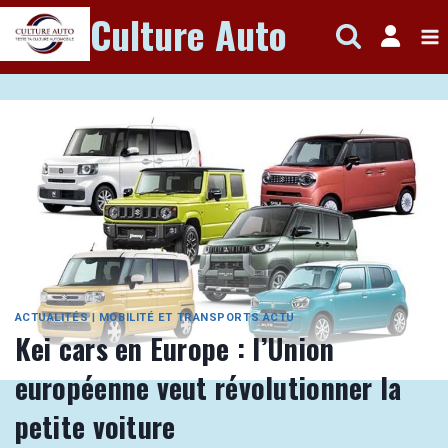
Aller
Culture Auto
au
contenu
ACTUALITÉS
|
MOBILITÉ ET TRANSPORTS ACTU
Kei cars en Europe : l’Union
européenne veut révolutionner la
petite voiture