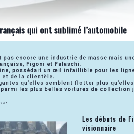
 français qui ont sublimé l’automobile
it pas encore une industrie de masse mais une 
rançaise,
Figoni et Falaschi
.
igine, possédait un œil infaillible pour les li
 et de la clientèle.
gantes qu’elles semblent flotter plus qu’elle
parmi les plus belles
voitures de collection
j
1937
Les débuts de Fi
visionnaire