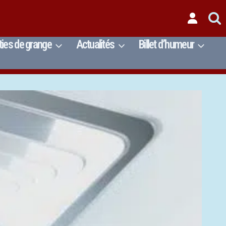
ties de grange
Actualités
Billet d’humeur