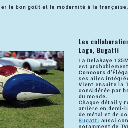
cher le bon goût et la modernité à la françai
Les collaboratio
Lago, Bugatti
La
Delahaye 135
est probablement
Concours d’Élég
ses ailes intégré
Vient ensuite la
considérée par b
du monde.
Chaque détail y re
arrière en demi-l
de métal et de c
Bugatti
aussi con
notamment de
Ty