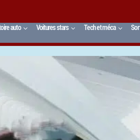
toire auto
Voitures stars
Tech et méca
Sor