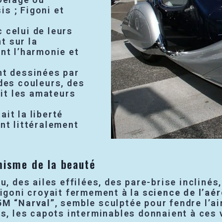
s ; Figoni et
 celui de leurs
t sur la
ent l’harmonie et
nt dessinées par
 des couleurs, des
it les amateurs
it la liberté
ent littéralement
amisme de la beauté
u, des ailes effilées, des pare-brise incliné
Figoni croyait fermement à la
science de l’a
5M “Narval”
, semble sculptée pour fendre l’a
ts, les capots interminables donnaient à ces 