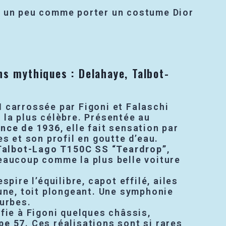
se, un peu comme porter un costume Dior
ns mythiques : Delahaye, Talbot-
M
carrossée par Figoni et Falaschi
 la plus célèbre. Présentée au
ance de 1936
, elle fait sensation par
es et son profil en goutte d’eau.
Talbot-Lago T150C SS “Teardrop”
,
eaucoup comme la plus belle voiture
spire l’équilibre, capot effilé, ailes
une, toit plongeant. Une symphonie
ourbes.
fie à Figoni quelques châssis,
pe 57
. Ces réalisations sont si rares