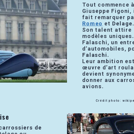
Tout commence à 
Giuseppe Figoni, 
fait remarquer pa
Romeo
et
Delage
Son talent attire
modèles uniques. 
Falaschi, un entr
d’automobiles, p
Falaschi
.
Leur ambition est
œuvre d’art roula
devient synonyme
donner aux carros
avions.
Crédit photo: wikip
ise
carrossiers de
 Delage ou