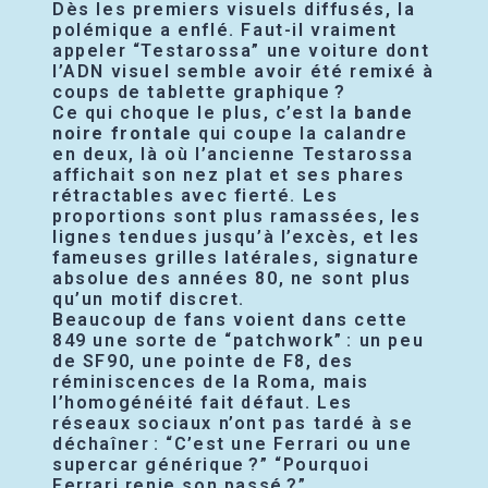
Dès les premiers visuels diffusés, la
polémique a enflé. Faut-il vraiment
appeler “Testarossa” une voiture dont
l’ADN visuel semble avoir été remixé à
coups de tablette graphique ?
Ce qui choque le plus, c’est la
bande
noire frontale
qui coupe la calandre
en deux, là où l’ancienne Testarossa
affichait son nez plat et ses phares
rétractables avec fierté. Les
proportions sont plus ramassées, les
lignes tendues jusqu’à l’excès, et les
fameuses grilles latérales, signature
absolue des années 80, ne sont plus
qu’un motif discret.
Beaucoup de fans voient dans cette
849 une sorte de “patchwork” : un peu
de SF90, une pointe de F8, des
réminiscences de la Roma, mais
l’homogénéité fait défaut. Les
réseaux sociaux n’ont pas tardé à se
déchaîner : “C’est une Ferrari ou une
supercar générique ?” “Pourquoi
Ferrari renie son passé ?”