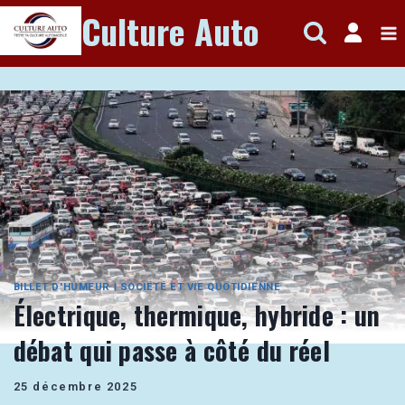
Aller
Culture Auto
au
contenu
BILLET D'HUMEUR
|
SOCIÉTÉ ET VIE QUOTIDIENNE
Électrique, thermique, hybride : un
débat qui passe à côté du réel
25 décembre 2025