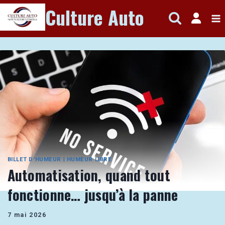
Aller
Culture Auto
au
contenu
BILLET D'HUMEUR
|
HUMEUR LIBRE
Automatisation, quand tout
fonctionne… jusqu’à la panne
7 mai 2026