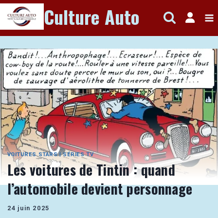
Aller
Culture Auto
au
contenu
VOITURES STARS
|
SÉRIES TV
Les voitures de Tintin : quand
l’automobile devient personnage
24 juin 2025