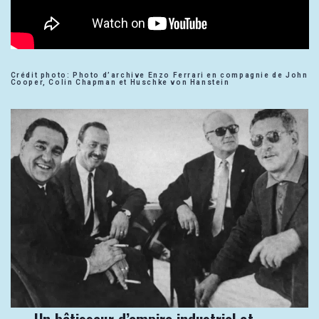
Crédit photo: Photo d’archive Enzo Ferrari en compagnie de John
Cooper, Colin Chapman et Huschke von Hanstein