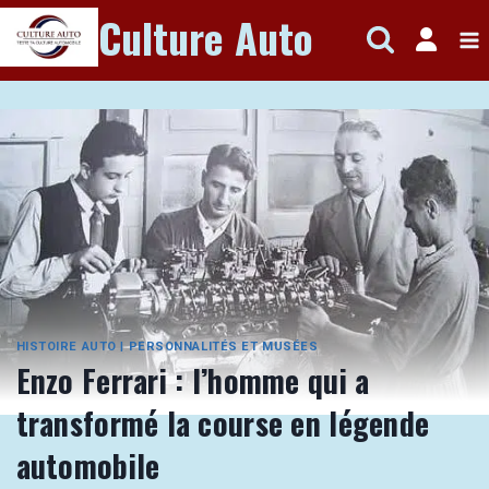
Aller
Culture Auto
au
contenu
HISTOIRE AUTO
|
PERSONNALITÉS ET MUSÉES
Enzo Ferrari : l’homme qui a
transformé la course en légende
automobile