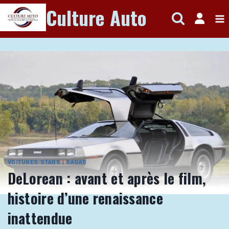
Aller
Culture Auto
au
contenu
VOITURES STARS
|
SAGAS
DeLorean : avant et après le film,
histoire d’une renaissance
inattendue